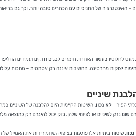
ם – האינטגרציה של החניכיים עם הכתרים טובה יותר, וכך גם בריאו
גות זה יותר מ 160- שנה יצאו מהשוק כמעט לחלוטין בעשור האחרון. חומרים לבנים חזקים ו
מות יצוקות מחרסינה. החשיבות איננה רק אסתטית – מתכות עלולות 
לבנת שיניים
לתי הפיך
–
לא נכון.
השיטות הקיימות היום להלבנה של השיניים במרפ
רם שום נזק לשיניים או לציפוי שלהן. נזק יכול להיגרם רק כתוצאה מ
נכון
. שיטות ביתיות אלו פוגעות בציפוי השן ומורידות את האמייל של 