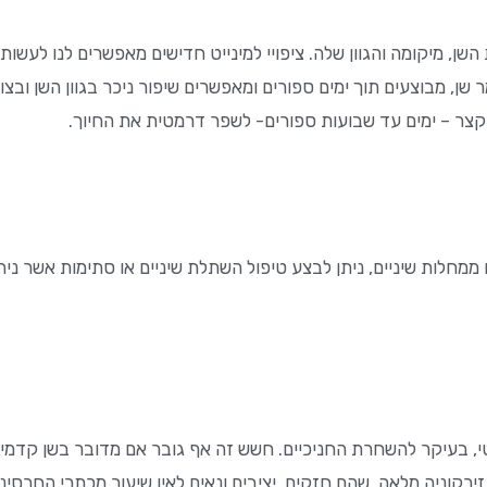
, מיקומה והגוון שלה. ציפויי למינייט חדישים מאפשרים לנו לעשות
ן, מבוצעים תוך ימים ספורים ומאפשרים שיפור ניכר בגוון השן ובצורת
 קצר – ימים עד שבועות ספורים- לשפר דרמטית את החיוך.
ו ממחלות שיניים, ניתן לבצע טיפול השתלת שיניים או סתימות אשר נ
, בעיקר להשחרת החניכיים. חשש זה אף גובר אם מדובר בשן קדמית
ירקוניה מלאה, שהם חזקים, יציבים ונאים לאין שיעור מכתרי החרס