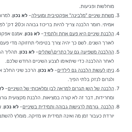
מוחלשות ופגיעות.
משחת שיניים "מלבינה" אפקטיבית ומועילה
–
לא נכון
. למרו
אמיתי. חומר הלבנה צריך להיות בריכוז גבוהה וכ20 דק' לפחות על השיניים כדי שיתקבל אפקט ההלבנה.
הלבנת שיניים היא פעם אחת ולתמיד
–
לא נכון
. אמנם אפקט
לאורך השנים. לשם כך יהיה צורך בטיפולי תחזוקה מדי פעם.
ההלבנה משפיעה גם על כתרים\שתלים
–
לא נכון
. תהליך ה
לאחר ההלבנה כדי שיתאימו לצבע השיניים החדש שלכם.
ניתן לעשות הלבנה גם לילדים
–
לא נכון
. הרכב שיני החלב א
ולגרום לנזק בלתי הפיך.
הלבנה של השן תגרום למראה לבן ומלאכותי של השיניים
–
לא
ומחרידות, דבר זה לא קורה במציאות. הלבנת מקצועית גורמת
הלבנה גורמת לרגישות גבוהה ותמידית בשיניים
–
לא נכון
. 
יורדת כעבור זמן מה ואינה תמידית או מזיקה. מומלץ להש