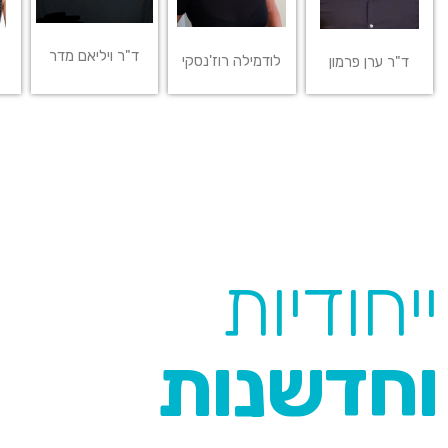
ד"ר ויליאם מדר
לודמילה רוז'נסקי
ד"ר ערן פרמון
ייחודיות
וחדשנות