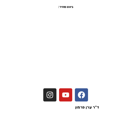
ניווט מהיר:
שיקום הפה ביום אחד
הלבנת שיניים
יישור שיניים שקוף
ציפוי שיניים
ציפוי חרסינה לשיניים
הרמת סינוס
כתר זירקוניה
מדיניות פרטיות
הצהרת נגישות
נכתב ע"י
ד"ר ערן פרמון
בעל רישיון מטעם משרד הבריאות לישראל
כל הזכויות לד"ר ערן פרמון 2026