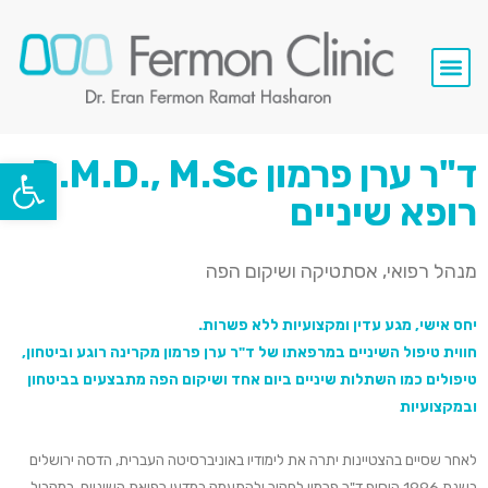
סרטי וידאו
השתלות שיניים
שירותי המרפאה
פתח סרגל
ד"ר ערן פרמון D.M.D., M.Sc.
רופא שיניים
מנהל רפואי, אסתטיקה ושיקום הפה
יחס אישי, מגע עדין ומקצועיות ללא פשרות.
חווית טיפול השיניים במרפאתו של ד"ר ערן פרמון מקרינה רוגע וביטחון,
טיפולים כמו השתלות שיניים ביום אחד ושיקום הפה מתבצעים בביטחון
ובמקצועיות
לאחר שסיים בהצטיינות יתרה את לימודיו באוניברסיטה העברית, הדסה ירושלים
בשנת 1996 הוסיף ד"ר פרמון לחקור ולהתעמק במדעי רפואת השיניים. במקביל