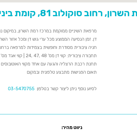
ון, רחוב סוקולוב 81, קומת ביניים משרד מס׳ 7
מרפאת השיניים ממוקמת במרכז רמת השרון, במיקום נוח
דן. זמן הנסיעה הממוצע מכל ערי גוש דן ומכל אזור השר
חניה ציבורית מסודרת וחופשית בצמידות למרפאה ברחובות
תחבורה ציבורית: קווי דן מס' 48 ,47 ,24 | קווי אגד מס' 525 ,524 ,521, 618 ,572 ,531.
תחנת רכבת הרצליה והגעה עם אחד מקווי האוטובוסים 
תאום הפגישות מתבצע טלפונית ובמקום
לסיוע נוסף ניתן ליצור קשר בטלפון
03-5470755
ניווט מהיר:
שיקום הפה ביום אחד