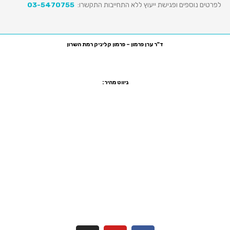
לפרטים נוספים ופגישת ייעוץ ללא התחייבות התקשרו:
03-5470755
ד"ר ערן פרמון – פרמון קליניק רמת השרון
רח' סוקולוב 81, רמת השרון, קומה ביניים משרד מס' 7
טלפון:
03-5470755
פקס:
1533-5470755
ניווט מהיר:
שיקום הפה ביום אחד
הלבנת שיניים
יישור שיניים שקוף
ציפוי שיניים
ציפוי חרסינה לשיניים
הרמת סינוס
כתר זירקוניה
מדיניות פרטיות
הצהרת נגישות