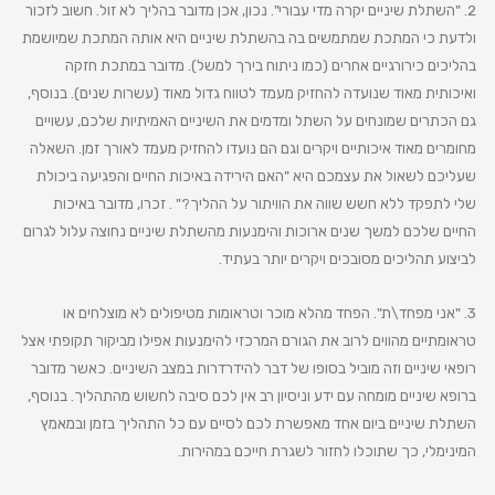
2. "השתלת שיניים יקרה מדי עבורי". נכון, אכן מדובר בהליך לא זול. חשוב לזכור
ולדעת כי המתכת שמתמשים בה בהשתלת שיניים היא אותה המתכת שמיושמת
בהליכים כירורגיים אחרים (כמו ניתוח בירך למשל). מדובר במתכת חזקה
ואיכותית מאוד שנועדה להחזיק מעמד לטווח גדול מאוד (עשרות שנים). בנוסף,
גם הכתרים שמונחים על השתל ומדמים את השיניים האמיתיות שלכם, עשויים
מחומרים מאוד איכותיים ויקרים וגם הם נועדו להחזיק מעמד לאורך זמן. השאלה
שעליכם לשאול את עצמכם היא "האם הירידה באיכות החיים והפגיעה ביכולת
שלי לתפקד ללא חשש שווה את הוויתור על ההליך?" . זכרו, מדובר באיכות
החיים שלכם למשך שנים ארוכות והימנעות מהשתלת שיניים נחוצה עלול לגרום
לביצוע תהליכים מסובכים ויקרים יותר בעתיד.
3. "אני מפחד\ת". הפחד מהלא מוכר וטראומות מטיפולים לא מוצלחים או
טראומתיים מהווים לרוב את הגורם המרכזי להימנעות אפילו מביקור תקופתי אצל
רופאי שיניים וזה מוביל בסופו של דבר להידרדרות במצב השיניים. כאשר מדובר
ברופא שיניים מומחה עם ידע וניסיון רב אין לכם סיבה לחשוש מהתהליך. בנוסף,
השתלת שיניים ביום אחד מאפשרת לכם לסיים עם כל התהליך בזמן ובמאמץ
המינימלי, כך שתוכלו לחזור לשגרת חייכם במהירות.