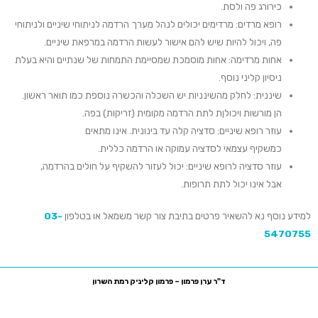
כירורג פה ולסת.
רופא מרדים: מרדימים יכולים לנהל
מערך
הרדמה לניתוחי שיניים ולניתוחי
פה, ויכול להיות שיש להם אישור ל
עשות
הרדמה במ
רפאת
שיניים.
אחות מרדימה
: אחות מוסמכת
ש
מסיימת
התמחות
של
שנתיים ו
היא
בעלת
ניסיון קליני נוסף.
שיננית: לחלק מהשינניות יש השכלה והכשרה נוספת כמו תואר ראשון.
ה
ן
מורש
ות
ויכול
ןת
לתת
הרדמה מקומית (זריקות
)
בפה.
עוזר
רופא שיניים
:
סדציה קלה עד בינונית.
אינ
ו
מתאים
כמשקי
ף
עצמאי ל
סדציה
עמוקה או הרדמה כללית.
עוזר סדציה
לרופא שיניים
:
יכול לעזור ל
השקיף על
חולים בהרדמה
,
אבל
אינ
ו
יכול ל
תת
תרופות.
למידע נוסף נא להשאיר פרטים בתיבת צור קשר משמאל או בטלפון
03-
5470755
ד"ר ערן פרמון – פרמון קליניק רמת השרון
רח' סוקולוב 81, רמת השרון, קומה ביניים משרד מס' 7
טלפון:
03-5470755
פקס:
1533-5470755