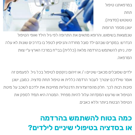
במרפאתנו טיפול
תחת
טשטוש
(סדציה)
.
ישנן מספר תרופות
שנמצאות בשימוש, והרופא מתאים את התרופה לפי גיל הילד ואופי הטיפול
הנדרש
.
במקרים
ש
בהם ילד סובל מחרדה ו
ה
ניסיון לטפל
בו
בדרכים שונות לא עלה
יפה, ניתן ל
השתמש
בהרדמה מלאה (כללית) בבי”ח במרכז הארץ ע”י צוות
המרפאה
.
ילדים
ש
סובלים מכאבי שיניים ו / או זיהום נזקקים לטיפול בכל גיל
.
לפעמים זה
אומר שילדכם יצטרך לעבור הרדמה כללית או
טיפול תחת סדציה.
כמובן, ישנן
סיבות רבות לכך. חלק מהפרוצדורות הדנטליות מחייבות את ילדכם לשכב
על מיטת
הטיפול או
שרעש המקדחה עלול להיות מפחיד. המטרה היא תמיד לספק את
הטיפול הבטוח ביותר וללא כאבים.
כמה בטוח להשתמש בהרדמה
או בסדציה בטיפולי שיניים לילדים?