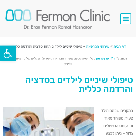
סרטי וידאו
השתלות שיניים
שירותי המרפאה
פתח סרגל
דף הבית
»
שירותי המרפאה
»
טיפולי שיניים לילדים תחת סדציה והרדמה כללית
נכתב ע"י
ד"ר ערן פרמון
בעל רשיון מטעם משרד הבריאות לישראל הבעלים של מרפאת מאלו
קליניק
טיפולי שיניים לילדים בסדציה
והרדמה כללית
במקרים
ש
בהם הילד
צעיר, מפוחד מאוד
ו
כן
עומס הטיפולים
גדול
–
ניתן לבצע