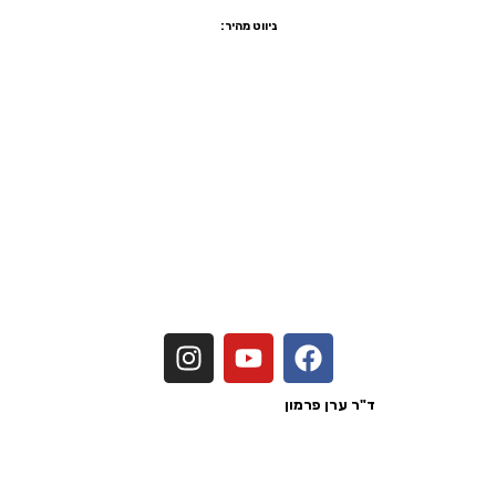
ניווט מהיר:
שיקום הפה ביום אחד
הלבנת שיניים
יישור שיניים שקוף
ציפוי שיניים
ציפוי חרסינה לשיניים
הרמת סינוס
כתר זירקוניה
מדיניות פרטיות
הצהרת נגישות
נכתב ע"י
ד"ר ערן פרמון
בעל רישיון מטעם משרד הבריאות לישראל
כל הזכויות לד"ר ערן פרמון 2026