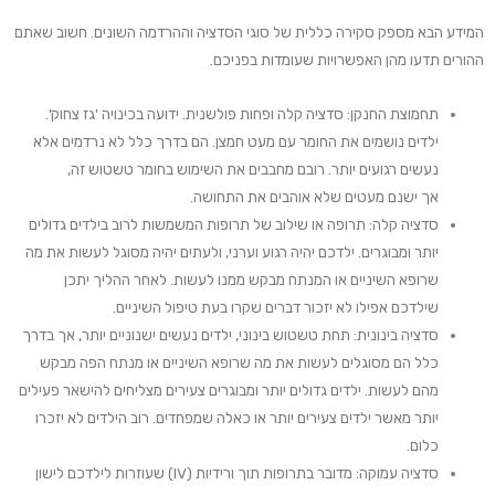
המידע הבא מספק סקירה כללית של סוגי ה
סדציה
וההרדמה השונים. חשוב ש
אתם
ה
הורים
ת
דעו
מהן
האפשרויו
ת שעומדות בפניכם
.
תחמוצת החנקן:
סדציה
קלה ופחות פולשנית. ידוע
ה
בכינוי
ה
'גז צ
חו
ק'.
ילדים נושמים את
החומר
עם
מעט חמצן. הם בדרך כלל לא
נרדמים אלא
נעשים
רגועים יותר. רובם
מחבבים את השימוש
בחומר טשטוש זה
,
אך
ישנם
מעטים
ש
לא אוהבים את התחושה.
סדציה
קלה:
תרופה או שילוב של תרופות
ה
משמש
ו
ת לרוב
ב
ילדים גדולים
יותר ומבוגרים. ילדכם
י
היה רגוע וער
ני,
ולעתים
יהיה
מסוגל לעשות את מה
שרופא השיניים או המנתח מבקש ממנו לעשות. לאחר ההליך יתכן
שילד
כם
אפילו לא
יזכור
דברים
שקרו בעת טיפול
השיניים.
סדציה
בינונית:
תחת
טשטוש
בינוני
,
ילדים
נעשים
ישנוניים יותר, אך בדרך
כלל הם מסוגלים לעשות את מה שרופא השיניים או מנתח הפה מבקש
מהם לעשות. ילדים גדולים יותר ומבוגרים צעירים מצליחים
להישאר פעילים
יותר
מאשר ילדים צעירים יותר או
כאלה ש
מפחדים. רוב הילדים לא יזכרו
כלום.
סדציה
עמוקה:
מדובר בתרופות תוך ורידיות (
IV
)
ש
עוזרות לילד
כם
לישון