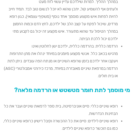
במהלך ההליך. למרות שילד
כם
עדיין עשוי לזוז מעט
ולעתים
אף
להשמיע
קול
, יתכן שהוא לא יוכל לנשום טוב לבד. תמיד חייב
להיות לפחות איש מקצוע מוסמך אחד נוסף (משקיף עצמאי), כגון רופא
מרדים
,
שיכול לפקח על קצב הלב של ילדכם, לחץ הדם ו
כמות
החמצן
במהלך ה
טיפול
עד שהוא מתעורר. איש מקצוע זה יכול גם לקבוע מתי
ילדכם
יכול
ל
לכת
הביתה.
הרדמה כללית:
בהרדמה כללית, ילדכם ישן לחלוטין ו
אינו
מרגיש
ב
כאב
כלל
. אנשי מקצוע מיומנים במיוחד ינהלו
את מתן
ה
תרופות
ויעקבו אחר ילדכם בזמן שרופא
ה
שיניים או מנתח
ה
פה
עובדים
. ניתן לתת
הרדמה ב
מרפאת שיניים
מאובזר
ת
במיוחד, מרכז כירורגי אמבולטורי (
ASC
)
או בית חולים.
מי מוסמך לתת חומר מטשטש או הרדמה מלאה?
רופא שיניים כללי: סיים
אוניברסיטה
, בית ספר לרפואת שיניים ועבר את כל
הבחינות הנדרשות.
רופא שיניים לילדים: סיים את כל ההכשרה ו
קיבל
רישיון
כרופא שיניים כללי,
כמו גם
הוכשר
כרופא
שיניים לילדים.