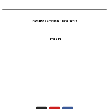
ד"ר ערן פרמון – פרמון קליניק רמת השרון
רח' סוקולוב 81, רמת השרון, קומה ביניים משרד מס' 7
טלפון:
03-5470755
פקס:
1533-5470755
ניווט מהיר:
שיקום הפה ביום אחד
הלבנת שיניים
יישור שיניים שקוף
ציפוי שיניים
ציפוי חרסינה לשיניים
הרמת סינוס
כתר זירקוניה
מדיניות פרטיות
הצהרת נגישות