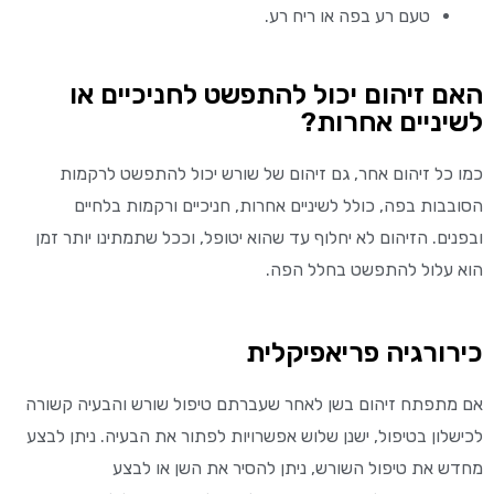
טעם רע בפה או ריח רע
.
האם זיהום יכול להתפשט לחניכיים או
לשיניים אחרות?
כמו כל זיהום אחר, גם זיהום של שורש יכול להתפשט לרקמות
הסובבות בפה, כולל
ל
שיניים אחרות, חניכיים ורקמות בלחיים
ובפנים.
הזיהום לא יחלוף עד שהוא יטופל, וככל שתמתי
נו
יותר זמן
הוא
עלול
להתפשט
בחלל הפה.
כירורגיה פריאפיקלית
אם מתפתח זיהום בשן לאחר שעבר
תם
טיפול שורש והבעיה קשורה
לכישלון
ב
טיפול, ישנן שלוש אפשרויות ל
פתור
את הבעיה. ניתן לבצע
מחדש את טיפול השורש, ניתן להסיר את השן או לבצע