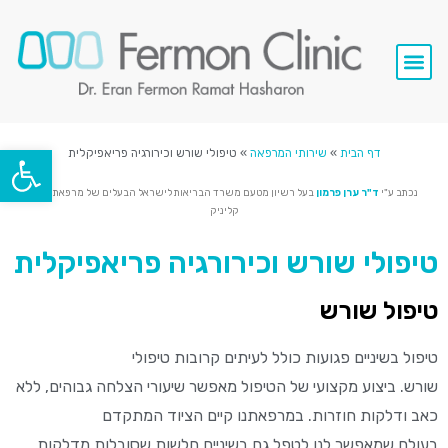
סרטי וידאו
השתלות שיניים
שירותי המרפאה
פתח סרגל
דף הבית
»
שירותי המרפאה
»
טיפולי שורש וכירורגיה פריאפיקלית
נכתב ע"י
ד"ר ערן פרמון
בעל רשיון מטעם משרד הבריאות לישראל הבעלים של מרפאת מאלו
קליניק
טיפולי שורש וכירורגיה פריאפיקלית
טיפול שורש
טיפול בשיניים פגועות כולל לעיתים קרובות טיפולי
שורש. ביצוע מקצועי של הטיפול מאפשר שיעורי הצלחה גבוהים, ללא
כאב ודלקות חוזרות. במרפאתנו קיים הציוד המתקדם
בעולם שמאפשר לנו לטפל גם בשיניים חלשות שסובלות מדלקות