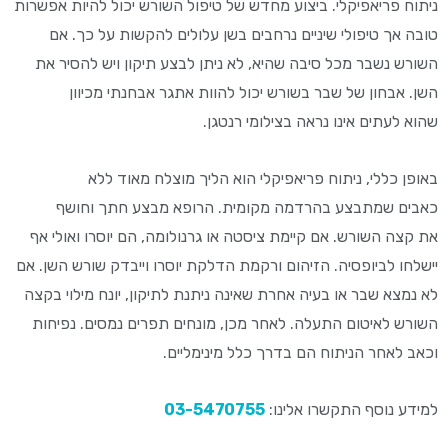
ניתוח פריאפי
קלי
. ביצוע מחדש של
טיפול
השורש יכול להיות אפשרות
טובה אך
טיפולי
שיניים נרחב
ים
בשן עלול
ים
להקשות
על כך
. אם
השורש
נ
שבר מכל סיבה שהיא, לא ניתן לבצע תיקון ויש להסיר את
השן. אבחון של שבר
ב
שורש יכול להוות אתגר אבחנתי מכיוון
שהוא
לעתים אינו
נראה בצילו
מי
רנטגן.
באופן כללי,
ניתוח פריאפי
קלי
הוא
הליך מוצלח מאוד
ללא
כאבים
ש
מתבצע בהרדמה מקומית.
הרופא מבצע
חתך ו
חושף
את
קצה השורש. אם קיימת ציסטה או גרנולומה, הם יוסרו ואולי
אף
יישלחו
ל
ביופסיה. הזיהום ורקמת הדלקת יוסרו ו
יי
בדק שורש השן. אם
לא נמצא שבר או בעיה אחרת שאינה ניתנת לתיקון, יונח מילוי בקצה
השורש לאיטום התעלה. לאחר מכן
,
מונחים תפרים נמסים. נפיחות
וכאב לאחר הניתוח הם בדרך כלל מינימליים.
למידע נוסף התקשרו אלינו:
03-5470755