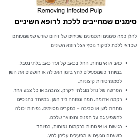
סימנים שמחייבים ללכת לרופא השיניים
להלן כמה סימנים ותסמינים שכיחים של זיהום שורש שמשמעותם
שכדאי
ללכת
ל
ביקור נוסף אצל רופא השיניים:
כאב או אי נוחות, החל ב
כאב
קל
ועד
כאב בלתי נסבל,
במיוחד כשמפעילים לחץ
בזמן ה
אכילה
או חושפים את השן
לטמפרטורות קיצוניות
.
הפרשה של נוזל
מוגלתי
ירקרק, צהבהב או
כל
צבע אחר
.
רקמה אדומה, חמה ונפוחה ליד השן, במיוחד
ב
חניכיים
מתחת לשן או סביבה – במקרים מסוימים, נפיחות יכולה
להשפיע גם על הפנים והצוואר של
כם.
רגישות או אי נוחות ברקמות נפוחות, במיוחד
כשאת
ם
נוגע
ים
או מפעיל
ים
עלי
הן
לחץ
.