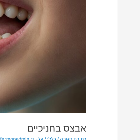
אבצס בחניכיים
כתיבת תגובה
/
כללי
/ על-ידי
fermonadmin