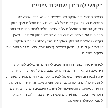
הקושי להבחין שחיקת שיניים
הבעיה המרכזית בשחיקה של השיניים היא העובדה שהפעולה
מתבצעת בשינה ולכן רבים כלל לא יודעים שהם סובלים מכך. בזמן
השינה, הכוחות המופעלים על השיניים יכולים להיות חזקים פי כמה
מהכוחות המופעלים בעת לעיסה רגילה של המזון וזאת כיוון שאין
בקרה על עוצמת ההידוק. לאורך זמן הלחץ עלול להוביל לשחיקת
זגוגית השן (אמייל) ומכאן לשיניים קצרות יותר, רגישות לקור וחום ואף
סדקים ושברים.
למרות שמתח נפשי וחרדה נחשבים לגורמים המובילים לשחיקת
השיניים, הם לא היחידים. מחקרים מצביעים על קשר בין הפרעות
שינה (כמו דום נשימה בשינה) לבין ברוקסיזם. גורמים נוספים שעשויים
להשפיע כוללים צריכה מוגברת של קפאין, אלכוהול, עישון וכן נטילת
תרופות מסוימות המשפיעות על מערכת העצבים המרכזית. לעתים
חוסר איזון בסגר הפה (שיניים שלא נפגשות בצורה ״נכונה״) עלול
להוביל לפעולת השחיקה.