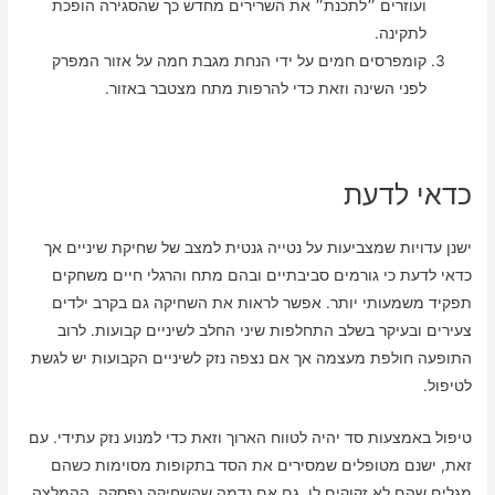
ועוזרים ״לתכנת״ את השרירים מחדש כך שהסגירה הופכת
לתקינה.
קומפרסים חמים על ידי הנחת מגבת חמה על אזור המפרק
לפני השינה וזאת כדי להרפות מתח מצטבר באזור.
כדאי לדעת
ישנן עדויות שמצביעות על נטייה גנטית למצב של שחיקת שיניים אך
כדאי לדעת כי גורמים סביבתיים ובהם מתח והרגלי חיים משחקים
תפקיד משמעותי יותר. אפשר לראות את השחיקה גם בקרב ילדים
צעירים ובעיקר בשלב התחלפות שיני החלב לשיניים קבועות. לרוב
התופעה חולפת מעצמה אך אם נצפה נזק לשיניים הקבועות יש לגשת
לטיפול.
טיפול באמצעות סד יהיה לטווח הארוך וזאת כדי למנוע נזק עתידי. עם
זאת, ישנם מטופלים שמסירים את הסד בתקופות מסוימות כשהם
מגלים שהם לא זקוקים לו. גם אם נדמה שהשחיקה נפסקה, ההמלצה