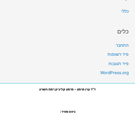
כללי
כלים
התחבר
פיד רשומות
פיד תגובות
WordPress.org
ד"ר ערן פרמון – פרמון קליניק רמת השרון
רח' סוקולוב 81, רמת השרון, קומה ביניים משרד מס' 7
טלפון:
03-5470755
פקס:
1533-5470755
ניווט מהיר:
שיקום הפה ביום אחד
הלבנת שיניים
יישור שיניים שקוף