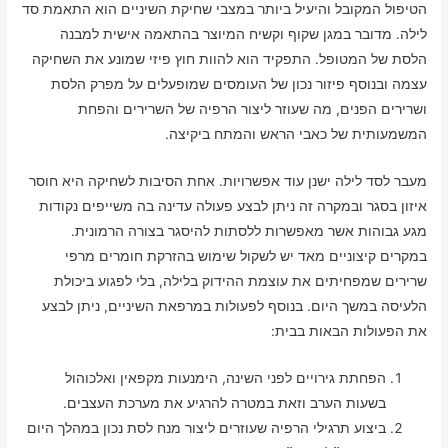
הטיפול המקובל והיעיל ביותר במצבי שחיקת השיניים הוא התאמת סד
לילה. מדובר במגן שקוף וקשיח המיוצר בהתאמה אישית למבנה
הלסת של המטופל. התפקיד הוא להוות חוץ פיזי שמונע את השחיקה
עצמה ובנוסף פיזור נכון של העומסים שמופעלים על מפרק הלסת
ושרירים הפנים, מה שעוזר ליצור הרפיה של השרירים והפחת
המשמעותית של כאבי הראש והמתח ביקיצה.
מעבר לסד לילה ישנן עוד אפשרויות. אחת הסיבות לשחיקה היא חוסר
איזון בסגר ובמקרה זה ניתן לבצע פעולה עדינה בה משייפים נקודות
מגע גבוהות אשר מאפשרות ללסתות להיסגר בצורה הרמונית.
במקרים קיצוניים מאד יש לשקול שימוש בהזרקת חומרים מרפי
שרירים שמפחיתים את עוצמת ההידוק בלילה, בלי לפגוע ביכולת
הלעיסה במשך היום. בנוסף לפעולות במרפאת השיניים, ניתן לבצע
את הפעולות הבאות בבית:
הפחתת גירויים לפני השינה, הימנעות מקפאין ואלכוהול
בשעות הערב וזאת במטרה להרגיע את מערכת העצבים.
ביצוע תרגילי הרפיה שעוזרים ליצור מנח לסת נכון במהלך היום