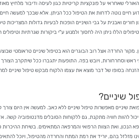
האורלי שאחראי על פונקציות קריטיות כגון לעיסה ודיבור מלחיץ מ
חיים נוטה לדחות את הטיפול ככל הניתן. אלא שבכך למעשה חיים מ
חורים ואבנית על גבי השיניים הופכות לבעיות גדולות המצריכות טי
טיפולים הללו ניתן היה לחסוך ולמנוע ע"י ביקורות שגרתיות וטיפולים
 מקור החרדה אצל רוב הבוגרים הוא בטיפול שיניים טראומטי שבוצע
ראש וסחרחורות, ויובש בפה. התופעות יתגברו ככל שיתקרב הצורך ה
חה בסופו של דבר מוצא את עצמו הלקוח מבקש טיפול שיניים למרו
ל שיניים?
שיניים מאפשרות טיפול שיניים ללא כאב. למעשה אין היום צורך לסבו
 יכול להוות חוויה מתקנת, גם ללקוחות הסובלים מדנטופוביה קשה. א
א הנכון, ואת הצוות הרפואי והמרפאה המתאימים. בשיחת ההיכרות כ
אינו מזלזל בהם, יוריד את רמת המתח והחרדה מהטיפול, ויוכל להתאי