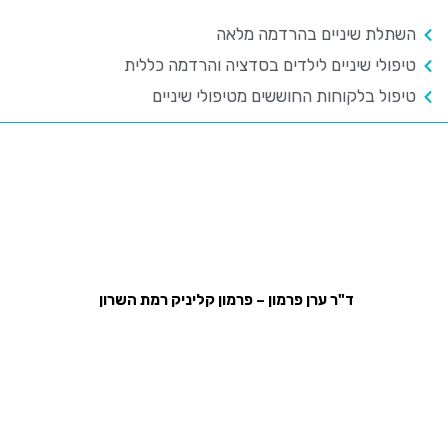
השתלת שיניים בהרדמה מלאה
טיפולי שיניים לילדים בסדציה והרדמה כללית
טיפול בלקוחות החוששים מטיפולי שיניים
ד"ר ערן פרמון – פרמון קליניק רמת השרון
רח' סוקולוב 81, רמת השרון, קומה ביניים משרד מס' 7
טלפון:
03-5470755
פקס:
1533-5470755