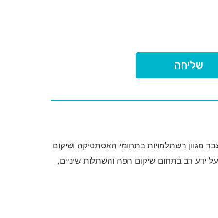
שליחה
 העברית בירושלים, ותואר M.Sc בהצטיינות. ד"ר פרמון עבר מגוון השתלמויות בתחומי האסתטיקה ושיקום
-החולים תל השומר, ובתחום ההשתלות הדנטליות בקורסים מטעם NYU ו- Boston University. בעל ידע רב בתחום שיקום הפה והשתלות שיניים,