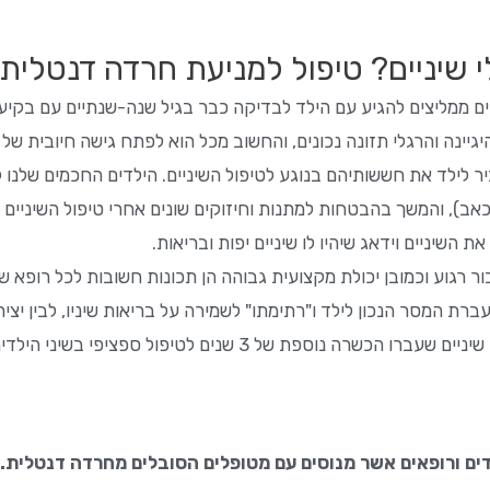
י שיניים? טיפול למניעת חרדה דנטלית
דים ממליצים להגיע עם הילד לבדיקה כבר בגיל שנה-שנתיים עם בקי
גיינה והרגלי תזונה נכונים, והחשוב מכל הוא לפתח גישה חיובית של 
יר לילד את חששותיהם בנוגע לטיפול השיניים. הילדים החכמים שלנו
 כאב), והמשך בהבטחות למתנות וחיזוקים שונים אחרי טיפול השיניים 
 השיניים וידאג שיהיו לו שיניים יפות ובריאות.
ור רגוע וכמובן יכולת מקצועית גבוהה הן תכונות חשובות לכל רופא שי
העברת המסר הנכון לילד ו"רתימתו" לשמירה על בריאות שיניו, לבין י
ורצוי לגשת למומחה לרפואת שיניים לילדים. המדובר ברופאי שיניים שעבר
דים ורופאים אשר מנוסים עם מטופלים הסובלים מחרדה דנטלית.