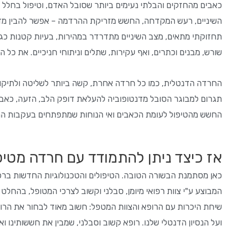
כאבים מהחזקים והבלתי נעימים ביותר שסובל האדם, וטיפול בחלל 
השיניים, רעש המקדחה, החשש מזריקת ההרדמה – אפשר להבין מדוע 
תחזוקתי מתאים, מצב השיניים מתדרדר במהירות, בעיות קטנות כגון 
שורש, מבנים וכתרים, ואף עקירות, שתלים וניתוחי חניכיים. את כל ה
החרדה הדנטלית, כמו כל חרדה אחרת, קשה ביותר לשליטה ולתיקון.
תגרום למבוגר הסובל מדנטופוביה להעלאת דופק הלב, הזעה, כאבי 
החשש מהטיפול לעומת הכאבים ואי הנוחות שמתפתחים בעקבות ההזנ
אז כיצד ניתן להתמודד עם חרדה מטיפו
כאן מסתמנת הבשורה הטובה. הטיפולים והטכנולוגיות החדשות ברפואת 
המבוצע ע"י צוות רפואי מיומן, סבלני וקשוב לצרכי המטופל, בהחלט
שיחת היכרות עם הרופא והצוות המטפל: חשוב מאוד לבחור את הרופ
ועל הנסיון הדנטלי שלנו. רופא קשוב וסבלני, שמבין את חששותינו ו