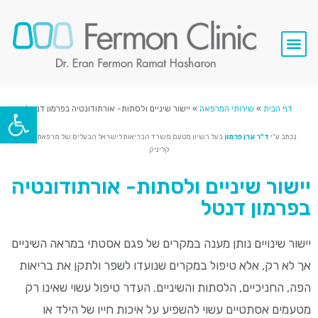
סרטי וידאו
השתלות שיניים
שירותי המרפאה
פתח סרגל
דף הבית
»
שירותי המרפאה
»
יישור שיניים ולסתות- אורתודונטיה בפרמון דנטל
נכתב ע"י
ד"ר ערן פרמון
בעל רשיון מטעם משרד הבריאות לישראל הבעלים של מרפאת מאלו
קליניק
יישור שיניים ולסתות- אורתודונטיה
בפרמון דנטל
יישור שינויים נותן מענה במקרים של פגם אסטתי במראה השיניים
אך לא רק, אלא טיפול במקרים שנועדו לשפר ולתקן את בריאות
הפה, החניכיים, הלסתות והשיניים. העדר טיפול עשוי שאינו רק
מטעמים אסתטיים עשוי להשפיע על איכות חייו של הילד או