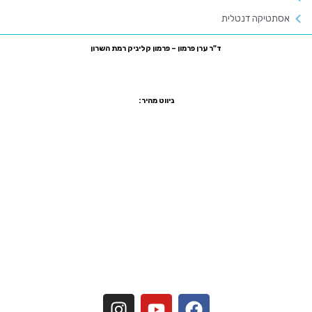
אסתטיקה דנטלית
ד"ר ערן פרמון – פרמון קליניק רמת השרון
רח' סוקולוב 81, רמת השרון, קומה ביניים משרד מס' 7
טלפון:
03-5470755
פקס:
1533-5470755
ניווט מהיר:
שיקום הפה ביום אחד
הלבנת שיניים
יישור שיניים שקוף
ציפוי שיניים
ציפוי חרסינה לשיניים
הרמת סינוס
כתר זירקוניה
מדיניות פרטיות
הצהרת נגישות