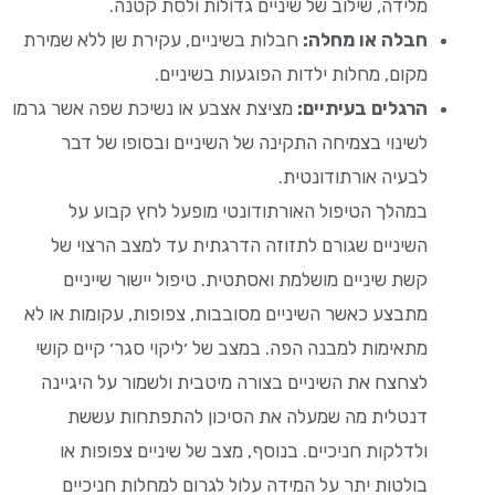
מלידה, שילוב של שיניים גדולות ולסת קטנה.
חבלה או מחלה:
חבלות בשיניים, עקירת שן ללא שמירת
מקום, מחלות ילדות הפוגעות בשיניים.
הרגלים בעיתיים:
מציצת אצבע או נשיכת שפה אשר גרמו
לשינוי בצמיחה התקינה של השיניים ובסופו של דבר
לבעיה אורתודונטית.
במהלך הטיפול האורתודונטי מופעל לחץ קבוע על
השיניים שגורם לתזוזה הדרגתית עד למצב הרצוי של
קשת שיניים מושלמת ואסתטית. טיפול יישור שייניים
מתבצע כאשר השיניים מסובבות, צפופות, עקומות או לא
מתאימות למבנה הפה. במצב של ׳ליקוי סגר׳ קיים קושי
לצחצח את השיניים בצורה מיטבית ולשמור על היגיינה
דנטלית מה שמעלה את הסיכון להתפתחות עששת
ולדלקות חניכיים. בנוסף, מצב של שיניים צפופות או
בולטות יתר על המידה עלול לגרום למחלות חניכיים