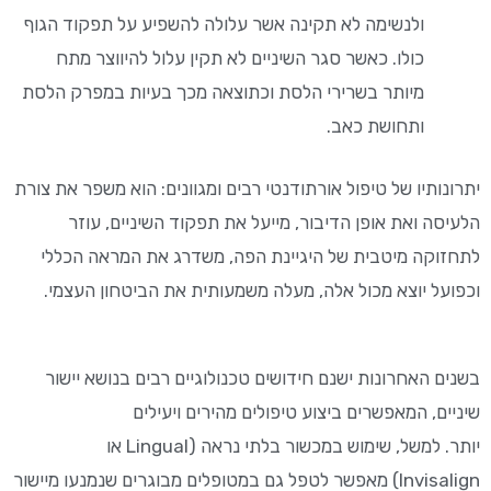
ולנשימה לא תקינה אשר עלולה להשפיע על תפקוד הגוף
כולו. כאשר סגר השיניים לא תקין עלול להיווצר מתח
מיותר בשרירי הלסת וכתוצאה מכך בעיות במפרק הלסת
ותחושת כאב.
יתרונותיו של טיפול אורתודנטי רבים ומגוונים: הוא משפר את צורת
הלעיסה ואת אופן הדיבור, מייעל את תפקוד השיניים, עוזר
לתחזוקה מיטבית של היגיינת הפה, משדרג את המראה הכללי
וכפועל יוצא מכול אלה, מעלה משמעותית את הביטחון העצמי.
בשנים האחרונות ישנם חידושים טכנולוגיים רבים בנושא יישור
שיניים
,
המאפשר
ים
ביצוע טיפולים מהירים ויעילים
יותר
.
למשל,
שימוש במכשור בלתי נראה
(Lingual או
Invisalign)
מאפשר לטפל גם במ
טופלים
מבוגרים שנמנעו מ
יישור