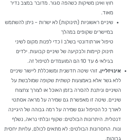
חוץ ואינן משיקות כשהפה סגור. מדובר במצב נדיר
מאוד.
שיניים ראשוניות (תינוקות) לא ישרות – ניתן להשתמש
במיישרים שקופים במהלך
טיפול אורתודונטי בשלב I כדי לפנות מקום לשיני
תינוק קיימות ולבקיעה של שיניים קבועות. ילדים
בגילאי 6 עד 10 הם המועמדים לטיפול זה.
אינויזליין.
זוהי שיטה חדשנית ומשוכללת ליישור שיניים
ללא גשר אלא באמצעות קשתית שקופה שמולבשת על
השיניים וניתנת להסרה בזמן האוכל או לצורך צחצוח
שיניים. שיטה זו מאפשרת גם שמירה על מראה אסתטי
לאורך כל הטיפול וגם שמירה על רמה גבוהה של היגיינה
דנטלית. היתרונות הבולטים: שקוף ובלתי נראה, נשלף
ונוח. החסרונות הבולטים: לא מתאים לכולם, עלויות יחסית
גבוהות.