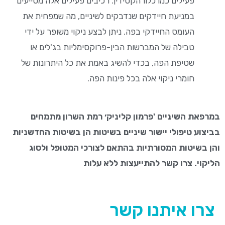
פעילים כמו כלורהקסידין. רכיבים פעילים אלה מסייעים
במניעת חיידקים שנדבקים לשיניים, מה שמפחית את
העומס החיידקי בפה. ניתן לבצע ניקוי משופר על ידי
טבילה של המברשות הבין-פרוקסימליות בג'לים או
שטיפת הפה, בכדי להשיג באמת את כל היתרונות של
חומרי ניקוי אלה בכל פינות הפה.
במרפאת השיניים 'פרמון קליניק׳ רמת השרון מתמחים
בביצוע טיפולי יישור שיניים בשיטות הן בשיטות החדשניות
והן בשיטות המסורתיות בהתאם לצורכי המטופל ולסוג
הליקוי. צרו קשר להתייעצות ללא עלות
צרו איתנו קשר