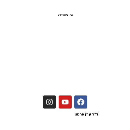
טלפון:
03-5470755
פקס:
1533-5470755
ניווט מהיר:
שיקום הפה ביום אחד
הלבנת שיניים
יישור שיניים שקוף
ציפוי שיניים
ציפוי חרסינה לשיניים
הרמת סינוס
כתר זירקוניה
מדיניות פרטיות
הצהרת נגישות
נכתב ע"י
ד"ר ערן פרמון
בעל רישיון מטעם משרד הבריאות לישראל