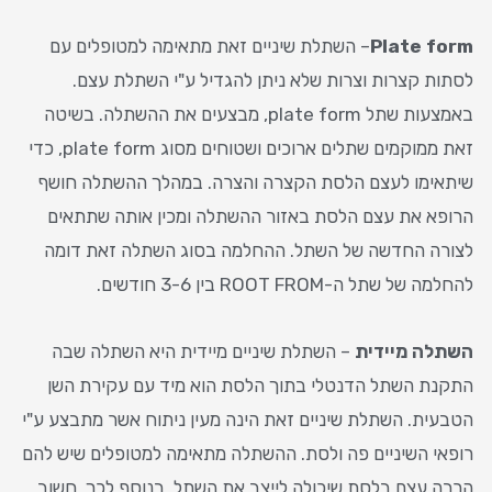
Plate form
– השתלת שיניים זאת מתאימה למטופלים עם
לסתות קצרות וצרות שלא ניתן להגדיל ע"י השתלת עצם.
באמצעות שתל plate form, מבצעים את ההשתלה. בשיטה
זאת ממוקמים שתלים ארוכים ושטוחים מסוג plate form, כדי
שיתאימו לעצם הלסת הקצרה והצרה. במהלך ההשתלה חושף
הרופא את עצם הלסת באזור ההשתלה ומכין אותה שתתאים
לצורה החדשה של השתל. ההחלמה בסוג השתלה זאת דומה
להחלמה של שתל ה-ROOT FROM בין 3-6 חודשים.
השתלה מיידית
– השתלת שיניים מיידית היא השתלה שבה
התקנת השתל הדנטלי בתוך הלסת הוא מיד עם עקירת השן
הטבעית. השתלת שיניים זאת הינה מעין ניתוח אשר מתבצע ע"י
רופאי השיניים פה ולסת. ההשתלה מתאימה למטופלים שיש להם
הרבה עצם בלסת שיכולה לייצב את השתל. בנוסף לכך, חשוב