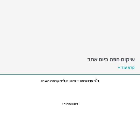
שיקום הפה ביום אחד
קרא עוד »
ד"ר ערן פרמון – פרמון קליניק רמת השרון
רח' סוקולוב 81, רמת השרון, קומה ביניים משרד מס' 7
טלפון:
03-5470755
פקס:
1533-5470755
ניווט מהיר:
שיקום הפה ביום אחד
הלבנת שיניים
יישור שיניים שקוף
ציפוי שיניים
ציפוי חרסינה לשיניים