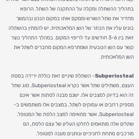
בתהליך ההשתלה ומקלה על ההתקנה של השתל. הרופא
מחדיר את שתל השורש וממקם אותו במקום הנכון ובהמשך
בונים עליו את הכתר של השן המלאכותית. יש להמתין בהשתלה
זאת בין 3-6 חודשים עד לריפוי המקום. במהלך התהליך נוצר
קשר עם השן הטבעית ושמתרפא המקום מחברים לשתל את
השן המלאכותית.
Subperiosteal
– השתלת שיניים זאת כוללת ירידה במסת
העצם, משתילים שתל אשר נקרא Subperiosteal, סוג שתל
זה הוא בדיוק למצבים אלו. ישנם מבנה לסתות אשר אינם
מספיק רחבים או עמוקים לשתל, במצבים אלו משתמשים ב-
Subperiosteal, אשר מתאימה למצב הלסת של המטופל.
שתלים אלה מותאמים לחלקו העליון של עצם הלסת, הם
מורכבים מתחת לחניכיים ונותנים מענה למטופל.