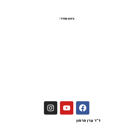
רח' סוקולוב 81, רמת השרון, קומה ביניים משרד מס' 7
טלפון:
03-5470755
פקס:
1533-5470755
ניווט מהיר:
שיקום הפה ביום אחד
הלבנת שיניים
יישור שיניים שקוף
ציפוי שיניים
ציפוי חרסינה לשיניים
הרמת סינוס
כתר זירקוניה
מדיניות פרטיות
הצהרת נגישות
נכתב ע"י
ד"ר ערן פרמון
בעל רישיון מטעם משרד הבריאות לישראל